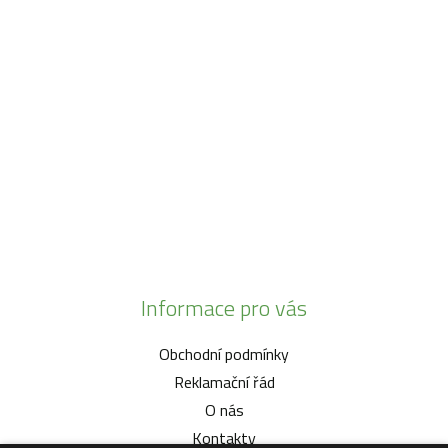
Po - Pá:
08:30 - 16:30
SO:
08:00 - 11:00
info@zahrada-vysociny.eu
+420 777 342 424
+420 568 441 232
Informace pro vás
Obchodní podmínky
Reklamační řád
O nás
Kontakty