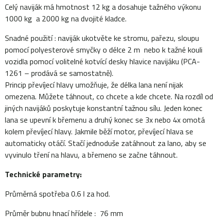
Celý naviják má hmotnost 12 kg a dosahuje tažného výkonu
1000 kg a 2000 kg na dvojité kladce.
Snadné použití : naviják ukotvěte ke stromu, pařezu, sloupu
pomocí polyesterové smyčky o délce 2 m nebo k tažné kouli
vozidla pomocí volitelné kotvící desky hlavice navijáku (PCA-
1261 – prodává se samostatně).
Princip převíjecí hlavy umožňuje, že délka lana není nijak
omezena. Můžete táhnout, co chcete a kde chcete. Na rozdíl od
jiných navijáků poskytuje konstantní tažnou sílu. Jeden konec
lana se upevní k břemenu a druhý konec se 3x nebo 4x omotá
kolem převíjecí hlavy. Jakmile běží motor, převíjecí hlava se
automaticky otáčí. Stačí jednoduše zatáhnout za lano, aby se
vyvinulo tření na hlavu, a břemeno se začne táhnout.
Technické parametry:
Průměrná spotřeba 0.6 l za hod.
Průměr bubnu hnací hřídele : 76 mm