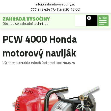
info@zahrada-vysociny.eu
777 342 424 (Po-Pá: 8:30-16:00)
ZAHRADA VYSOČINY
0
MENU
Obchod se zahradní technikou
PCW 4000 Honda
motorový naviják
Výrobce:
Portable Winch
Kód produktu:
NU4075