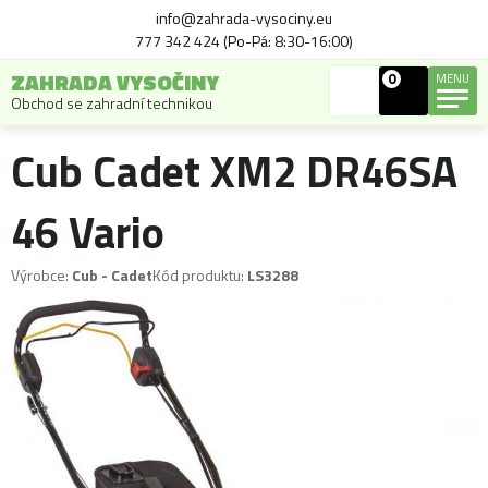
info@zahrada-vysociny.eu
777 342 424 (Po-Pá: 8:30-16:00)
ZAHRADA VYSOČINY
0
MENU
Obchod se zahradní technikou
Cub Cadet XM2 DR46SA
46 Vario
Výrobce:
Cub - Cadet
Kód produktu:
LS3288