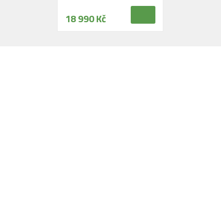
18 990 Kč
Navštivte naši prodejnu
Máme pro vás otevřeno:
Po - Pá:
08:30 - 16:30
SO:
08:00 - 11:00
info@zahrada-vysociny.eu
+420 777 342 424