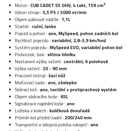
3
Motor :
CUB CADET 55 OHV, 4 takt, 159 cm
Výkon stroje :
5,5 PS / 3000 ot/min
Objem palivové nádrže :
1,1L
Startér :
ruční, lanko
Pojezd a pohon :
ano, MySpeed,
pohon zadních kol
Rychlost pojezdu :
variabilní, 2,8-3,9 km/hod
Systém pojezdu :
MySpeed EVO, variabilní pohon kol
Podvozek, šasi :
slitina hliníku
Nastavení výšky sečení :
centrální
, 6 polohové
Výška sečení :
20 - 90 mm
Pracovní ústrojí :
žací
nůž
Mulčovací sada :
ano, záslepka
Sběrací koš :
ano, textilní + protiprachový systém
Objem sběracího koše :
65L
Signalizace naplnění koše :
ano
Ložiska v kolech :
kuličková dvouřadá
Průměr kol přední/zadní :
200/240 mm
Transportní a sklopná poloha rukojetí :
ano