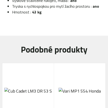
Výškově stavitelné rukojeti, madla :
ano
Tryska s rychlospojkou pro mytí žacího prostoru :
ano
Hmotnost :
43 kg
Podobné produkty