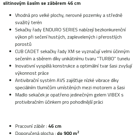
slitinovým šasím se záběrem 46 cm
Vhodná pro velké plochy, nerovné pozemky a středně
svažitý terén
Sekačky řady ENDURO SERIES nabízejí bezkonkurenční
výkon při sečení hustých, zaplevelených i přerostlých
porostů
CUB CADET sekačky řady XM se vyznačují velmi účinným
sečením a sběrem díky unikátnímu tvaru "TURBO" tunelu
Inovativní vyspělá konstrukce a optimální tvar šasi zvyšují
výkonnost práce
Antivibrační systém AVS zajišťuje nízké vibrace díky
speciálním tlumičům umístěných mezi motorem a šasi
Madlo sekaček je opatřeno jedinečným gelem VIBEX s
protivibračním účinkem pro pohodlnější práci
Pracovní záběr :
46 cm
2
Doporučená plocha :
do 900 m