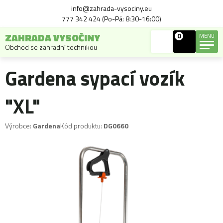
info@zahrada-vysociny.eu
777 342 424 (Po-Pá: 8:30-16:00)
ZAHRADA VYSOČINY
0
MENU
Obchod se zahradní technikou
Gardena sypací vozík
"XL"
Výrobce:
Gardena
Kód produktu:
DG0660