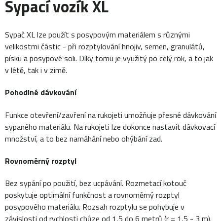
Sypací vozík XL
Sypač XL lze použít s posypovým materiálem s různými
velikostmi částic - při rozptylování hnojiv, semen, granulátů,
písku a posypové soli. Díky tomu je využitý po celý rok, a to jak
v létě, tak i v zimě.
Pohodlné dávkování
Funkce otevření/zavření na rukojeti umožňuje přesné dávkování
sypaného materiálu. Na rukojeti lze dokonce nastavit dávkovací
množství, a to bez namáhání nebo ohýbání zad.
Rovnoměrný rozptyl
Bez sypání po použití, bez ucpávání. Rozmetací kotouč
poskytuje optimální funkčnost a rovnoměrný rozptyl
posypového materiálu. Rozsah rozptylu se pohybuje v
závislosti od rychlosti chůze od 1,5 do 6 metrů (r = 1,5 - 3 m).