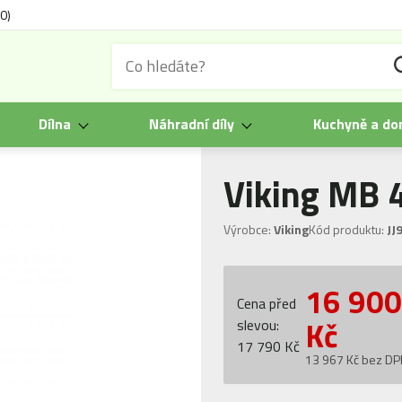
0)
Dílna
Náhradní díly
Kuchyně a d
Viking MB 
Výrobce:
Viking
Kód produktu:
JJ
16 90
Cena před
Kč
slevou:
17 790 Kč
13 967 Kč bez D