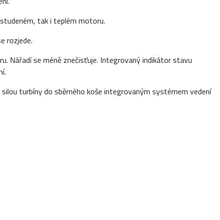
ní.
i studeném, tak i teplém motoru.
se rozjede.
. Nářadí se méně znečisťuje. Integrovaný indikátor stavu
í.
ká silou turbíny do sběrného koše integrovaným systémem vedení