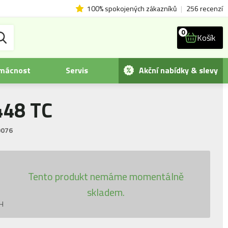
100% spokojených zákazníků
|
256 recenzí
0
Košík
omácnost
Servis
Akční nabídky & slevy
448 TC
9076
0
Tento produkt nemáme momentálně
skladem.
PH