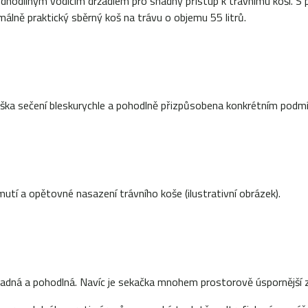
nodílným vodícím držadlem pro snadný přístup k travnímu koši. S 
málně praktický sběrný koš na trávu o objemu 55 litrů.
ýška sečení bleskurychle a pohodlně přizpůsobena konkrétním podm
mutí a opětovné nasazení trávního koše (ilustrativní obrázek).
adná a pohodlná. Navíc je sekačka mnohem prostorově úspornější z 