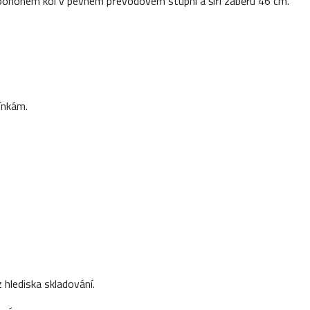
pohonem kol v pevném převodovém stupni a šíří záběru 46 cm.
ínkám.
hlediska skladování.