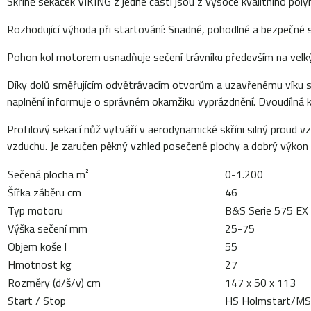
Skříně sekaček VIKING z jedné části jsou z vysoce kvalitního pol
Rozhodující výhoda při startování: Snadné, pohodlné a bezpečné 
Pohon kol motorem usnadňuje sečení trávníku především na velkýc
Díky dolů směřujícím odvětrávacím otvorům a uzavřenému víku s
naplnění informuje o správném okamžiku vyprázdnění. Dvoudílná k
Profilový sekací nůž vytváří v aerodynamické skříni silný prou
vzduchu. Je zaručen pěkný vzhled posečené plochy a dobrý výkon p
Sečená plocha m²
0-1.200
Šířka záběru cm
46
Typ motoru
B&S Serie 575 EX
Výška sečení mm
25-75
Objem koše l
55
Hmotnost kg
27
Rozměry (d/š/v) cm
147 x 50 x 113
Start / Stop
HS Holmstart/MS