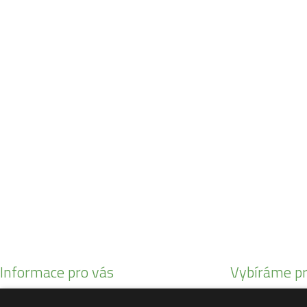
Navštivte naši prodejnu
Máme pro vás otevřeno:
Po - Pá:
08:30 - 16:30
SO:
08:00 - 11:00
info@zahrada-vysociny.eu
+420 777 342 424
+420 568 441 232
Informace pro vás
Vybíráme pr
Obchodní podmínky
Malotratory Var