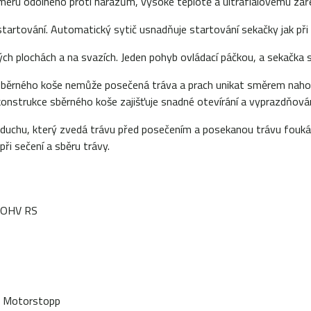
ymeru odolného proti nárazům, vysoké teplotě a ultrafialovému záře
startování. Automatický sytič usnadňuje startování sekačky jak př
h plochách a na svazích. Jeden pohyb ovládací páčkou, a sekačka 
běrného koše nemůže posečená tráva a prach unikat směrem nahoru
onstrukce sběrného koše zajišťuje snadné otevírání a vyprazdňován
d vzduchu, který zvedá trávu před posečením a posekanou trávu fou
ři sečení a sběru trávy.
 OHV RS
 Motorstopp