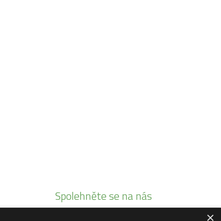
Spolehněte se na nás
×
Jsme autorizovaními prodejci