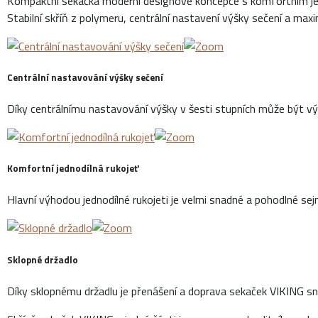
Kompaktní sekačka moderní designové koncepce s komfortním jed
Stabilní skříň z polymeru, centrální nastavení výšky sečení a maxi
Centrální nastavování výšky sečení
Díky centrálnímu nastavování výšky v šesti stupních může být v
Komfortní jednodílná rukojeť
Hlavní výhodou jednodílné rukojeti je velmi snadné a pohodlné sej
Sklopné držadlo
Díky sklopnému držadlu je přenášení a doprava sekaček VIKING sn