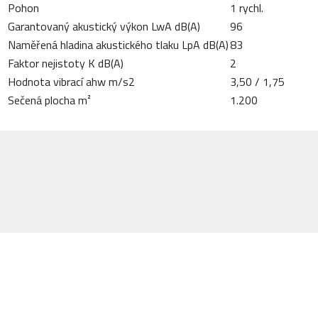
Pohon
1 rychl.
Garantovaný akustický výkon LwA dB(A)
96
Naměřená hladina akustického tlaku LpA dB(A)
83
Faktor nejistoty K dB(A)
2
Hodnota vibrací ahw m/s2
3,50 / 1,75
Sečená plocha m²
1.200