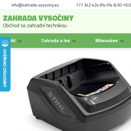
info@zahrada-vysociny.eu
777 342 424 (Po-Pá: 8:30-16:0
ZAHRADA VYSOČINY
Obchod se zahradní technikou
Stihl
Zahrada a les
Milwaukee