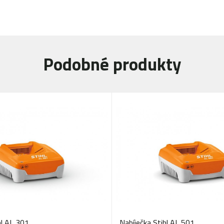
Podobné produkty
hl AL 301
Nabíječka Stihl AL 501