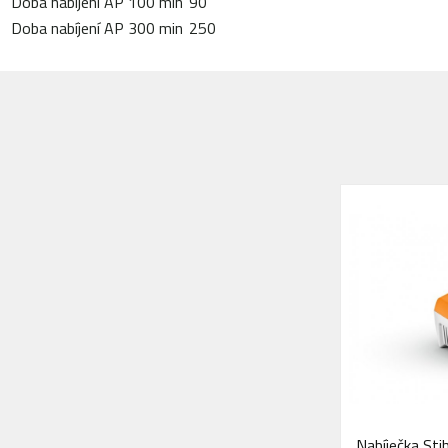
Doba nabíjení AP 100 min
90
Doba nabíjení AP 300 min
250
Nabíječka Sti