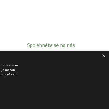
Spolehněte se na nás
×
Jsme autorizovaními prodejci
Prodáváme pouze kvalitní produkty
mace o vašem
ří je mohou
20 let tradice
em používání
Rádi poradíme a zaškolíme