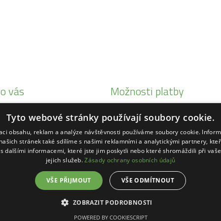
o vás
Možnosti platby
i Honda
Tyto webové stránky používají soubory cookie.
eby Status
zaci obsahu, reklam a analýze návštěvnosti používáme soubory cookie. Infor
ké
našich stránek také sdílíme s našimi reklamními a analytickými partnery, kte
s dalšími informacemi, které jste jim poskytli nebo které shromáždili při vaš
ihl
jejich služeb.
Zásady ochrany osobních údajů
VŠE PŘIJMOUT
VŠE ODMÍTNOUT
ZOBRAZIT PODROBNOSTI
POWERED BY COOKIESCRIPT