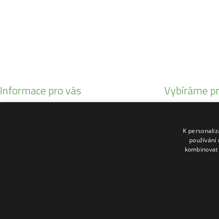
+420 777 342 424
+420 568 441 232
Informace pro vás
Vybíráme pr
Obchodní podmínky
Malotratory Var
Reklamační řád
Kuchyňské potř
K personali
O nás
Sekačky robotic
používání 
kombinovat 
Kontakty
Motorové pily St
© 2026 Copyright - Zahrada-Vysociny.eu