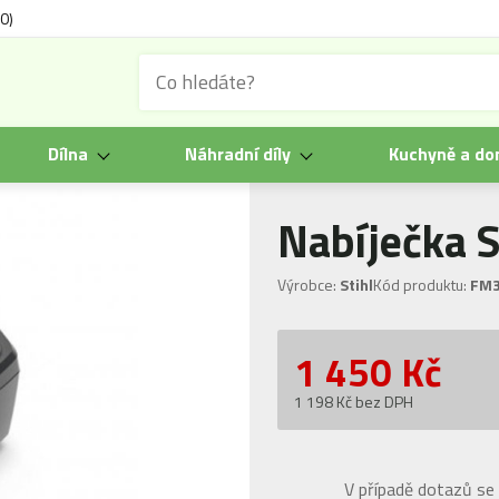
0)
Dílna
Náhradní díly
Kuchyně a d
Nabíječka S
Výrobce:
Stihl
Kód produktu:
FM3
1 450
Kč
1 198 Kč bez DPH
V případě dotazů se 