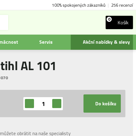
100% spokojených zákazníků
|
256 recenzí
0
Košík
omácnost
Servis
Akční nabídky & slevy
tihl AL 101
070
Do košíku
můžete obrátit na naše specialisty