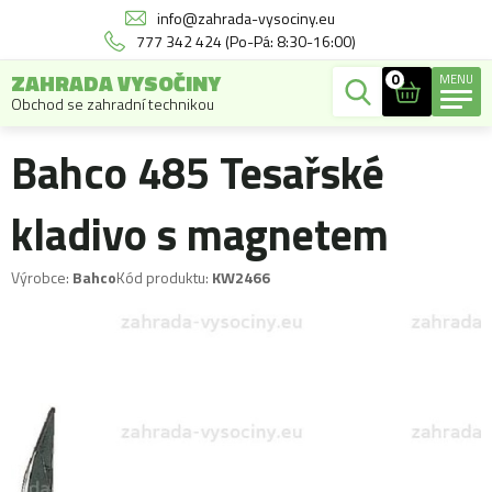
info@zahrada-vysociny.eu
777 342 424 (Po-Pá: 8:30-16:00)
ZAHRADA VYSOČINY
0
MENU
Obchod se zahradní technikou
Bahco 485 Tesařské
kladivo s magnetem
Výrobce:
Bahco
Kód produktu:
KW2466