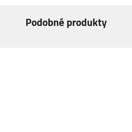
Podobné produkty
Navštivte naši prodejnu
Máme pro vás otevřeno:
Po - Pá:
08:30 - 16:30
SO:
08:00 - 11:00