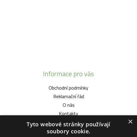
info@zahrada-vysociny.eu
+420 777 342 424
+420 568 441 232
Informace pro vás
Obchodní podmínky
Reklamační řád
O nás
Kontakty
×
Tyto webové stránky používají
Vybíráme pro vás
soubory cookie.