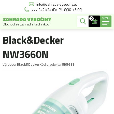
info@zahrada-vysociny.eu
777 342 424 (Po-Pá: 8:30-16:00)
ZAHRADA VYSOČINY
0
MENU
Obchod se zahradní technikou
Black&Decker
NW3660N
Výrobce:
Black&Decker
Kód produktu:
UK5611