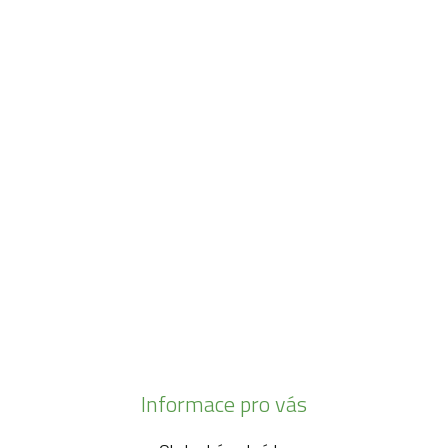
Navštivte naši prodejnu
Máme pro vás otevřeno:
Po - Pá:
08:30 - 16:30
SO:
08:00 - 11:00
info@zahrada-vysociny.eu
+420 777 342 424
+420 568 441 232
Informace pro vás