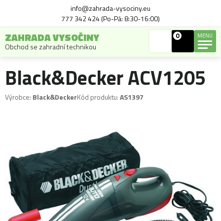
info@zahrada-vysociny.eu
777 342 424 (Po-Pá: 8:30-16:00)
ZAHRADA VYSOČINY
0
MENU
Obchod se zahradní technikou
Black&Decker ACV1205
Výrobce:
Black&Decker
Kód produktu:
AS1397