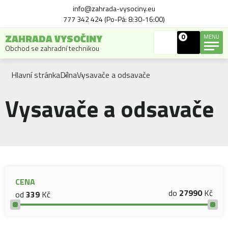
info@zahrada-vysociny.eu
777 342 424 (Po-Pá: 8:30-16:00)
ZAHRADA VYSOČINY
0
MENU
Obchod se zahradní technikou
Hlavní stránka
Dílna
Vysavače a odsavače
Vysavače a odsavače
CENA
do
27990
Kč
od
339
Kč