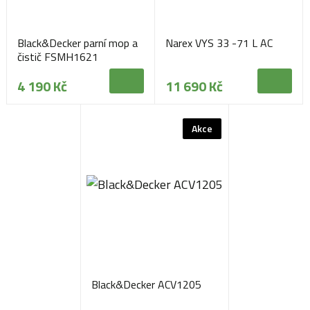
Black&Decker parní mop a
Narex VYS 33 -71 L AC
čistič FSMH1621
4 190 Kč
11 690 Kč
Akce
Black&Decker ACV1205