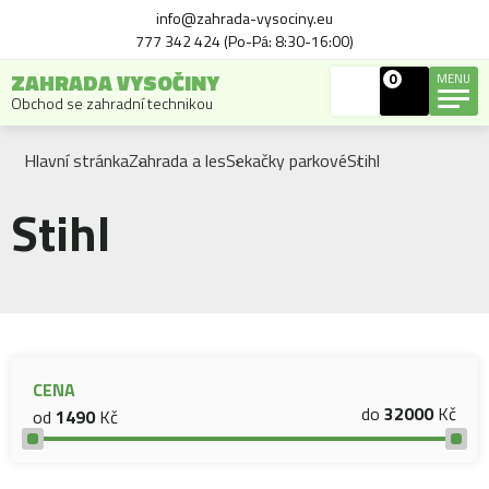
info@zahrada-vysociny.eu
777 342 424 (Po-Pá: 8:30-16:00)
ZAHRADA VYSOČINY
0
MENU
Obchod se zahradní technikou
Hlavní stránka
Zahrada a les
Sekačky parkové
Stihl
Stihl
CENA
do
32000
Kč
od
1490
Kč